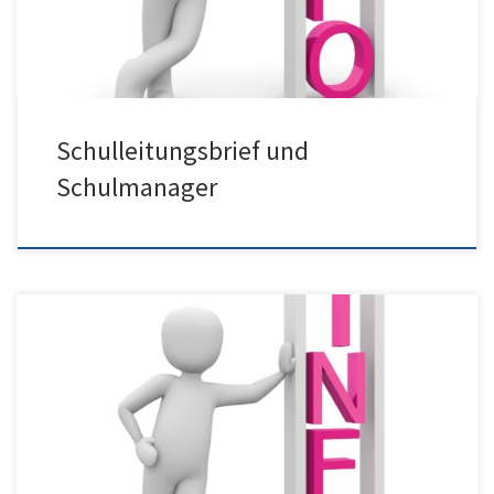
Schulleitungsbrief und
Schulmanager
Unterrichtsbeginn am Montag für die Klassen 6-JS2 ist um 8:30 Uhr.
Unsere neuen Fünfer beginnen am Dienstag gemeinsam im
Schaffnerhaus. Durch die Umstellung von Webuntis auf das
Programm „Schulmanager“ sind in den ersten Wochen die
Anzeigen für die Stundenpläne über die „Untis-App“ nicht ganz
verlässlich (Sport, Religion, die Profile und […]