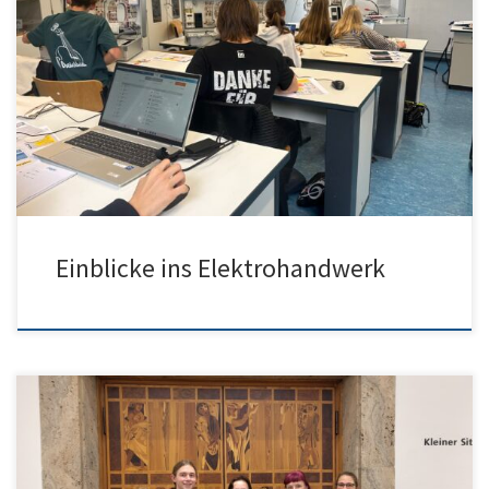
zukunftsorientierten Handwerksberuf Elektroniker/in für
Gebäudesystemintegration praxisnah kennen. Der Beruf richtet
sich an technikaffine Abiturientinnen und Abiturienten, die smarte
Gebäudetechnik, Energieeffizienz und Digitalisierung aktiv
mitgestalten möchten.In Zusammenarbeit mit dem Fachverband
Elektro- und Informationstechnik Baden-Württemberg und dem
Unternehmen Hager erlebten die Jugendlichen die Verbindung
[…]
Einblicke ins Elektrohandwerk
Bei der diesjährigen Preisverleihung für Umwelt macht Schule
wurde das Humboldt-Gymnasium mit 90 von 100 Punkten für
besondere Projekte zur Nachhaltigkeit ausgezeichnet. Die