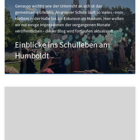
Genauso wichtig wie der Unterricht an sich ist das
gemeinsame Erlebnis. An unserer Schule läuft so vieles - vom
Klettern in der Halle bis zur Exkursion ins Museum. Hier wollen
wir nur einige Impressionen der vergangenen Monate
veröffentlichen - dieser Blog wird fortlaufen aktualisiert.
Einblicke ins Schulleben am
Humboldt
Liebe Schulgemeinschaft, wir wünschen allen schöne
Sommerferien! Hier noch der Schulleitungsbrief zum
Schuljahresende: