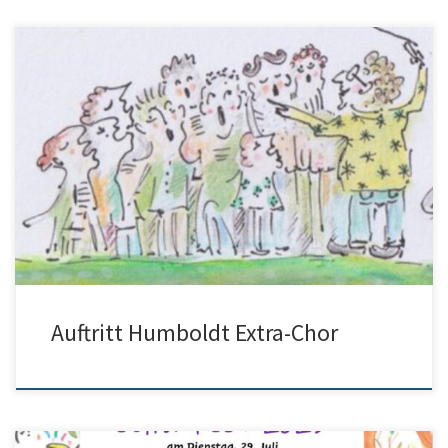
Am Sonntag, den 13. Juli 2025 ist der Humboldt Extra-Chor, der
Eltern-Lehrer-Freunde-Chor des Humboldt-Gymnasiums,
musikalisch zu erleben. Der Chor wirkt in Neu-Ulm in der Kirche St.
Albert um 18 Uhr bei der Gestaltung eines Gottesdienstes mit.
Dabei werden u.a. Werke von Johann Hermann Schein und Gabriel
Rheinberger zu hören sein. Die Kirche St. […]
Auftritt Humboldt Extra-Chor