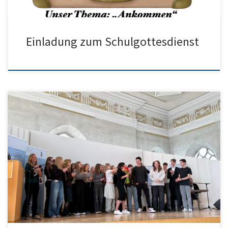
Einladung zum Schulgottesdienst
Hier findet man direkt die Filme zum aktuellen Projekt: Film
Finnlandprojektwoche:
https://fs.dap.dap.bw.schule/s/R7TXmx2oR6XE2BL Filme
Interviews/Diskussion rechtliche Aspekte Nutzung KI-App Suno
https://fs.dap.dap.bw.schule/s/NbY2Y8efG8y5Pdz
https://fs.dap.dap.bw.schule/s/9wJw7ciEHYN4jXp Und hier ist der
Siegersong: Die Auseinandersetzung mit sinnvollen
Einsatzmöglichkeiten Künstlicher Intelligenz im Schulunterricht
stellt derzeit eine große Herausforderung in der Schulentwicklung
weit über das Humboldt-Gymnasium Ulm hinaus dar. […]