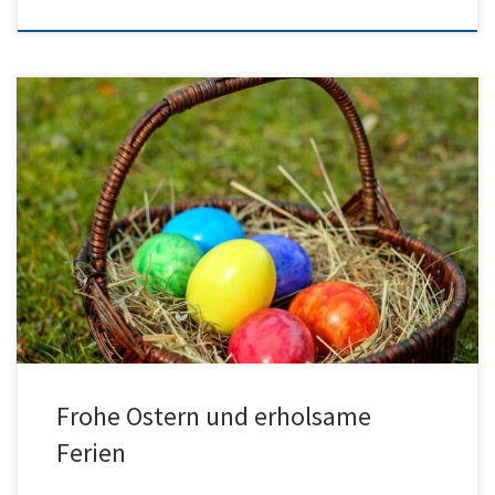
Liebe Schulgemeinschaft, wir wünschen allen erholsame Ferien
und ein frohes Osterfest. Unseren Schülerinnen und Schülern
wünschen wir sonnige und wärmere Stunden, Erholung und Zeit
für sich selbst, die Freunde und die Familie. Unserem Abijahrgang
wünschen wir darüberhinaus viel Durchhaltevermögen, Geduld
und auch Freude bei der Abiturvorbereitung. Unserem Kollegium
wünschen wir […]
Frohe Ostern und erholsame
Ferien