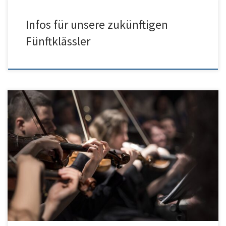
Infos für unsere zukünftigen
Fünftklässler
Liebe Kinder, liebe Eltern, wir freuen uns, euch und eure Eltern
herzlich zu einem Instrumenten-Vorstellungsvormittag einzuladen.
An diesem besonderen Vormittag möchten wir euch die
Möglichkeit geben, verschiedene Streich- und Blasinstrumente
kennenzulernen und auszuprobieren. Details der Veranstaltung:
· Datum: 13. Juni 2026 · Uhrzeit: 9 bis 11 Uhr · Ort: HGU, […]