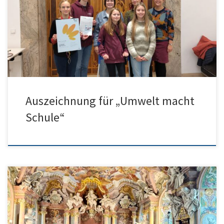
Auszeichnung war dotiert mit 900€ und kleinen
Freizeitgutscheinen für die Schüler:innen. Vom HGU waren vier
Schüler:innen, zwei Lehrerinnen und die Schulleiterin bei der
Preisverleihung.<https://www.ulm.de/aktuelle-
meldungen/z%C3%B6a/oktober-
2025/2025_10_umwelt_macht_schule> Außerdem erhielt Silas […]
Auszeichnung für „Umwelt macht
Schule“
Am Samstag, den 20.09.25 ging es um kurz vor 11 Uhr mit der
Studienfahrt los und erst einmal mit dem Zug nach Dresden. Auf