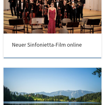
allen, die zum Gelingen dieses tollen Projekts beteiligt waren –
allen voran bei Paul Gaub, der diesen Film in den Ferien
geschnitten hat.
Neuer Sinfonietta-Film online
Liebe Schulgemeinschaft, nach vielen Klassenarbeiten, dem
schriftlichen Abitur, Austauschprogrammen, Sport- und
Musikereignissen kommen nun zwei Wochen Ferien allen sicher
sehr gelegen. Wir wünschen unseren Kollegen gutes Korrigieren,
unserem Abiturjahrgang eine gute Vorbereitung für die