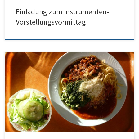
Einladung zum Instrumenten-
Vorstellungsvormittag
Liebe Eltern, um über das Essensanmeldungsverfahren zum
Schuljahresbeginn zu informieren, möchten wir Ihnen nachfolgend
einige wichtige Informationen mitteilen. Die festgelegte,
einheitliche Essensteilnahme-Regelung wird wie folgt
beibehalten: Diese Regelung gilt für alle Schüler*innen der
Klassenstufen 1 – 4 sowie der weiterführenden Schulen im
„Monatspauschal-System“. Schüler*innen, welche sich über das
digitale Bestell- […]