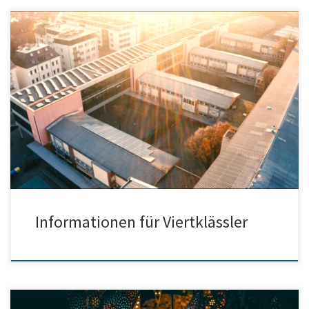
Herzliche Einladung zur Information für interessierte Grundschüler
und deren Eltern – unsere neuen 5er. Liebe Eltern und
liebe Viertklässler (und bald Fünftklässler)! Am Dienstag,
den 03.02.2026 findet um 18:00 Uhr in der Stapelhalle (beim
Humboldt und Kepler) unser diesjähriger
Grundschulinformationsabend statt. Wir laden euch und Sie schon
jetzt ganz herzlich dazu ein. Die Kinder bekommen an diesem
Abend einen Rundgang […]
Informationen für Viertklässler