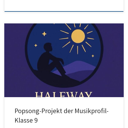
Die Profilklasse Musik hat dieses Schuljahr in unseren neuen
Tonstudios ein Popsong-Projekt umgesetzt. Der Song trägt den
Titel „Halfway To Tomorrow“ und ist (bis auf den Text) ohne die
Hilfe von KI entstanden. Dazu gehörte auch die Erstellung eines
Covers, das – wie auch der Song – sehr gut gelungen […]
Popsong-Projekt der Musikprofil-
Klasse 9