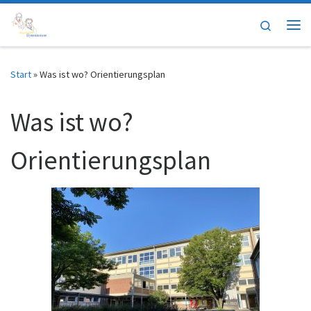
Zum Inhalt springen
Search
Me
Start
»
Was ist wo? Orientierungsplan
Was ist wo?
Orientierungsplan