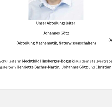
Unser Abteilungsleiter
Johannes Götz
(A
(Abteilung Mathematik, Naturwissenschaften)
Schulleiterin
Mechthild Hinsberger-Boguski
aus dem stellvertret
gsleitern
Henriette Bacher-Martin, J
ohannes Götz
und
Christia