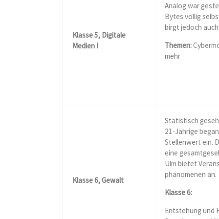
Analog war geste
Bytes völlig selb
birgt jedoch auch
Klasse 5, Digitale
Themen:
Cybermob
Medien I
mehr
Statistisch gese
21-Jährige began
Stellenwert ein. 
eine gesamt­gesel
Ulm bietet Veran
phänomenen an.
Klasse 6, Gewalt
Klasse 6:
Entstehung und F