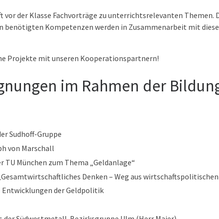
t vor der Klasse Fachvorträge zu unterrichtsrelevanten Themen. D
mein benötigten Kompetenzen werden in Zusammenarbeit mit dies
iche Projekte mit unseren Kooperationspartnern!
gnungen im Rahmen der Bildung
der Sudhoff-Gruppe
oph von Marschall
 der TU München zum Thema „Geldanlage“
r „Gesamtwirtschaftliches Denken – Weg aus wirtschaftspolitische
le Entwicklungen der Geldpolitik
rs der Südwestmetall-Bezirksgruppe Ulm (Herr Maier)