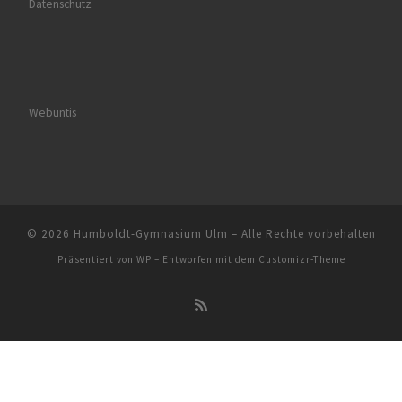
Datenschutz
Webuntis
© 2026
Humboldt-Gymnasium Ulm
– Alle Rechte vorbehalten
Präsentiert von
WP
– Entworfen mit dem
Customizr-Theme