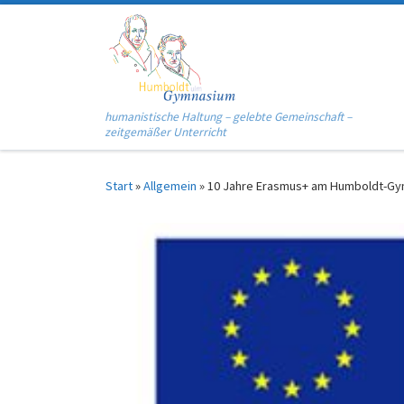
Zum Inhalt springen
humanistische Haltung – gelebte Gemeinschaft –
zeitgemäßer Unterricht
Start
»
Allgemein
»
10 Jahre Erasmus+ am Humboldt-G