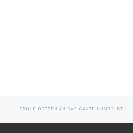
Nä
ISTE
FROHE OSTERN AN DAS GANZE HUMBOLDT