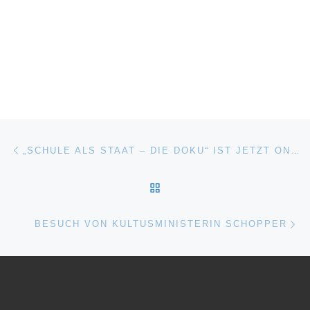
Beitragsnavigation
Vorheriger Beitrag
„SCHULE ALS STAAT – DIE DOKU“ IST JETZT ONLINE
ZURÜCK ZUR BEITRAGSL
Nä
BESUCH VON KULTUSMINISTERIN SCHOPPER