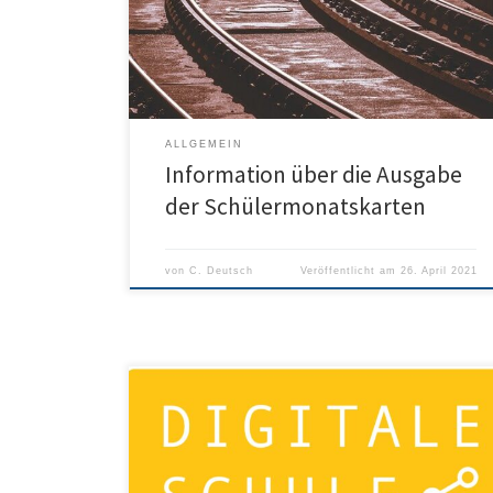
Schülermonatskarten bis spätestens 28.04.2021 im
Sekretariat ab. Abholzeit: Montag – Freitag 8:00 – 13.00
Uhr. Sollte eine Abholung bis zum 28.04.2021 nicht
möglich sein, […]
ALLGEMEIN
Information über die Ausgabe
der Schülermonatskarten
von
C. Deutsch
Veröffentlicht am
26. April 2021
Erste Ulmer Schule mit der Auszeichnung „Digitale
Schule“ Das Humboldt-Gymnasium ist die erste Schule
Ulms, die mit dem Titel „Digitale Schule“ der „Initiative
MINT Zukunft schaffen“ ausgezeichnet worden ist. Seit