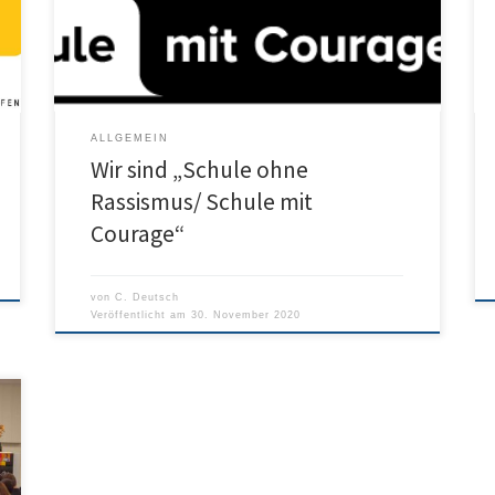
Mehrheit aller am Schulleben teilnehmenden
Personen hat sich für die Teilnahme an diesem
wunderbaren Konzept entschieden. Ein besonderer
Dank für die Auszeichnung geht […]
ALLGEMEIN
Wir sind „Schule ohne
Rassismus/ Schule mit
Courage“
von
C. Deutsch
Veröffentlicht am
30. November 2020