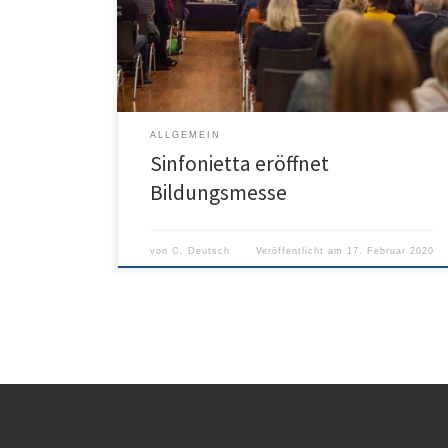
Donauhalle musikalisch gestaltet. Bei dem gelungenen
Auftritt waren Ausschnitte aus dem aktuellen
Jahresprogramm zu hören.
ALLGEMEIN
Sinfonietta eröffnet
Bildungsmesse
von
C. Deutsch
Veröffentlicht am
17. Februar 2020