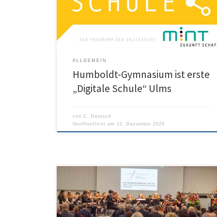
Beginn des Schuljahres 2019/20 arbeitete eine
Gruppe aus Lehrerinnen und Lehrern daran, den „Ist-
Zustand“ unserer Ausstattung zu sichten, auf
Funktionalität […]
ALLGEMEIN
Humboldt-Gymnasium ist erste
„Digitale Schule“ Ulms
von
C. Deutsch
Veröffentlicht am
22. Dezember 2020
Die Sinfonietta hat am Donnerstag, den 13.2.2020 die
Eröffnungsveranstaltung der Ulmer Bildungsmesse mit
Kultusministerin Dr. Susanne Eisenmann in der