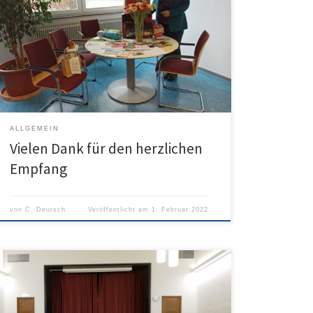
neue Schulleiterin des Humboldt-Gymnasiums an. An
dieser Stelle möchte ich mich zunächst für den
herzlichen Empfang bedanken, der mir durch die
ganze Schulgemeinschaft des Humboldt bereitet
worden ist. Herzlichen Dank für die zahlreichen
Glückwünsche und Geschenke – sie haben mir […]
ALLGEMEIN
Vielen Dank für den herzlichen
Empfang
von
C. Deutsch
Veröffentlicht am
1. Februar 2022
Unser Abiturjahrgang 2022 hat in Eigenregie ein
Benefizkonzert auf die Beine gestellt. Wie bei so
vielen kulturellen Veranstaltungen musste dann ohne