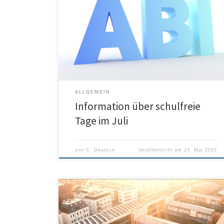
mündliche Abitur naht und mit ihm die organisatorische
Herausforderung, alle Prüfungen mit jeweils doppelter
Lehrkräftebesetzung und mit Vorbereitungsräumen
etc. zu organisieren. Wie in den vergangenen Jahren
werden wir deshalb am ersten Tag des mündlichen
Abiturs – Montag, 27.06.2022 – keinen regulären
Unterricht an […]
ALLGEMEIN
Information über schulfreie
Tage im Juli
von
C. Deutsch
Veröffentlicht am
23. Mai 2022
Wir sind das Humboldt – und wir laden alle herzlich
ein, durch dieses Video einen ersten Einblick ins
Humboldt-Gymnasium Ulm zu bekommen. Tolle