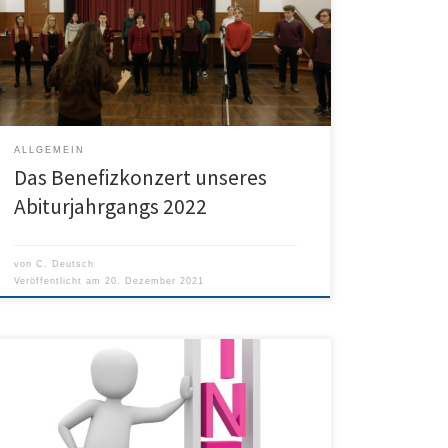
Publikum gespielt werden – um aber dennoch unsere
Schulgemeinschaft und alle Musikbegeisterten daran
teilhaben zu lassen, wurde das Konzert
aufgezeichnet. Viel Vergnügen!
ALLGEMEIN
Das Benefizkonzert unseres
Abiturjahrgangs 2022
von
C. Deutsch
Veröffentlicht am
20. Dezember 2021
Das neue Jahr steht vor der Tür und auch an unserer
Schule finden laufend Veränderungen statt. Eine
davon sehen Sie vor sich: Unsere neue Homepage löst