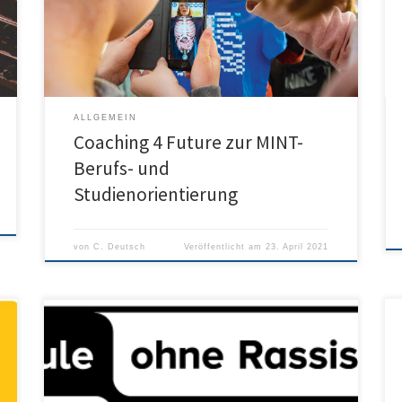
ULM:MIT COACHING4FUTURE TECHNOLOGIEN UND
BERUFE FÜR MORGEN ERLEBEN Wie sehen die Städte
der Zukunft aus? Warum hilft ein Zufallsprodukt beim
Reinigen […]
ALLGEMEIN
Coaching 4 Future zur MINT-
Berufs- und
Studienorientierung
von
C. Deutsch
Veröffentlicht am
23. April 2021
Mitten im ersten Corona-Lockdown des Frühjahrs
erreichte uns die Mitteilung, dass das Humboldt-
Gymnasium Ulm das Siegel „Schule ohne Rassismus /
Schule mit Courage“ führen kann. Die überwältigende