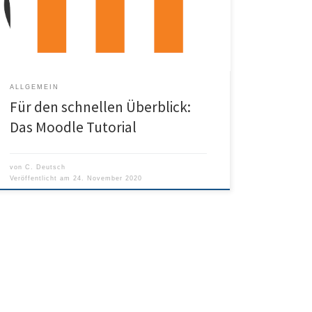
Kurztutorial, das auch schon im Frühjahr auf unserer
alten Homepage zu finden war.
ALLGEMEIN
Für den schnellen Überblick:
Das Moodle Tutorial
von
C. Deutsch
Veröffentlicht am
24. November 2020