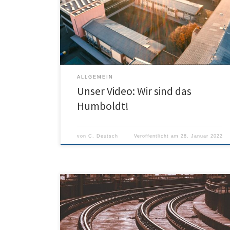
Schülerinnen und Schüler, engagierte Lehrerinnen und
Lehrer, ein gutes Verhältnis zu den Eltern und
vielfältige Aktivitäten im und außerhalb des Unterrichts
zeichnen uns aus. Dieser Film unserer […]
ALLGEMEIN
Unser Video: Wir sind das
Humboldt!
von
C. Deutsch
Veröffentlicht am
28. Januar 2022
Wichtige Info! An alle Erziehungsberechtigten welche
die Schülermonatskarten für das 2. Schulhalbjahr 2021
(März – Juli 2021) bisher noch nicht im Sekretariat
abgeholt haben. Bitte holen Sie die