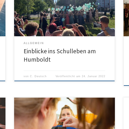
- vom Klettern in der Halle bis zur Exkursion ins
Museum. Hier wollen wir nur einige Impressionen der
vergangenen Monate veröffentlichen - dieser Blog
wird fortlaufen aktualisiert.
ALLGEMEIN
Einblicke ins Schulleben am
Humboldt
von
C. Deutsch
Veröffentlicht am
24. Januar 2022
Am Dienstag, den 27.4.2021 findet die Veranstaltung
Coaching4Future zur MINT-Berufs- und
Studienorientierung für die JS1 online statt. Hier ein
Auszug aus der unten vollständig abrufbaren
Pressemitteilung: VIRTUELLE BERUFSORIENTIERUNG IN