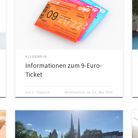
Das 9-Euro-Ticket wird auch Auswirkungen auf die
Schülermonatskarten haben. Wie man an das Ticket
kommt, was man als Monatskarteninhaber oder
Schülermonatskarteninhaber machen muss, kann man
in folgendem Informationsschreiben von DING
nachlesen:
ALLGEMEIN
Informationen zum 9-Euro-
Ticket
von
C. Deutsch
Veröffentlicht am
23. Mai 2022
Genauso wichtig wie der Unterricht an sich ist das
gemeinsame Erlebnis. An unserer Schule läuft so vieles