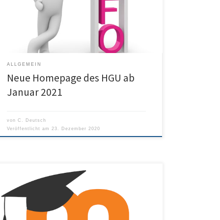
die alte – etwas in die Jahre gekommene – Seite ab.
Auch wenn wir versucht haben, alles möglichst
reibungslos umzuziehen, bleibt nicht aus, dass […]
ALLGEMEIN
Neue Homepage des HGU ab
Januar 2021
von
C. Deutsch
Veröffentlicht am
23. Dezember 2020
Für unsere Schule wird Moodle immer wichtiger. Für
einen schnellen Überblick gibt es hier das Moodle-