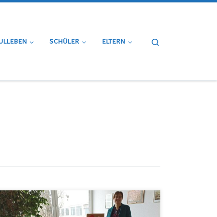
Search
ULLEBEN
SCHÜLER
ELTERN
Am 01.02.2022 trete ich nun auch offiziell das Amt als