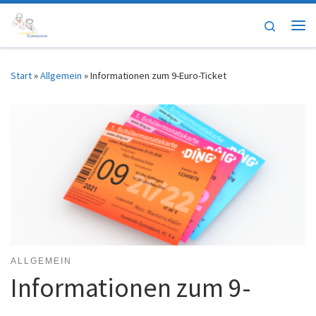
Zum Inhalt springen
Search
Me
Start
»
Allgemein
»
Informationen zum 9-Euro-Ticket
ALLGEMEIN
Informationen zum 9-