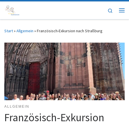
Zum Inhalt springen
Search
Me
Start
»
Allgemein
»
Französisch-Exkursion nach Straßburg
ALLGEMEIN
Französisch-Exkursion