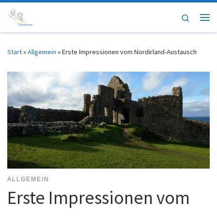
Zum Inhalt springen
Search
Me
Start
»
Allgemein
»
Erste Impressionen vom Nordirland-Austausch
ALLGEMEIN
Erste Impressionen vom