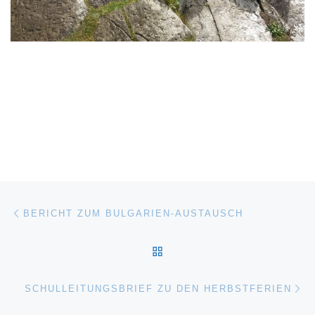
Beitragsnavigation
Vorheriger Beitrag
BERICHT ZUM BULGARIEN-AUSTAUSCH
ZURÜCK ZUR BEITRAGSL
Nä
SCHULLEITUNGSBRIEF ZU DEN HERBSTFERIEN