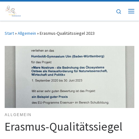
Zum Inhalt springen
Search
Me
Start
»
Allgemein
»
Erasmus-Qualitätssiegel 2023
ALLGEMEIN
Erasmus-Qualitätssiegel