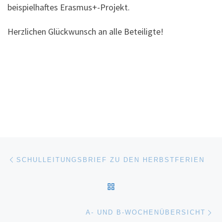
beispielhaftes Erasmus+-Projekt.
Herzlichen Glückwunsch an alle Beteiligte!
Beitragsnavigation
Vorheriger Beitrag
SCHULLEITUNGSBRIEF ZU DEN HERBSTFERIEN
ZURÜCK ZUR BEITRAGSL
Nä
A- UND B-WOCHENÜBERSICHT