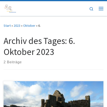
Zum Inhalt springen
Search
Me
Start
»
2023
»
Oktober
»
6.
Archiv des Tages:
6.
Oktober 2023
2 Beiträge