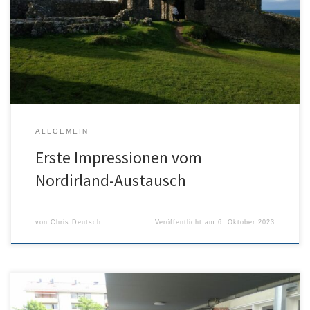
Eine Schülergruppe des Humboldt ist derzeit am Campbell-
College in Nordirland. Hier einige Impressionen des Austauschs:
ALLGEMEIN
Erste Impressionen vom
Nordirland-Austausch
von
Chris Deutsch
Veröffentlicht am
6. Oktober 2023