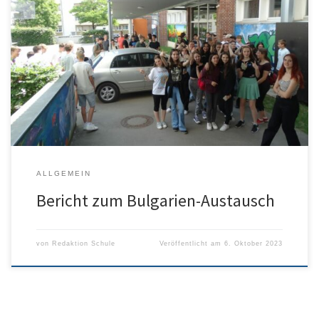
Gegen Ende des Schuljahres 2022/23 fand ein Schüleraustausch in
Deutschland statt. Beteiligt waren sowohl Schüler der neunten und
zehnten Klassenstufe des Humboldt- Gymnasium Ulms, als auch
eine neunte Klassen des Galabov Gymnasiums aus Bulgarien. Das
erste Kennenlernen mit den bulgarischen Schülern fand via
Videokonferenzen im Voraus statt. Zudem hat jeder […]
ALLGEMEIN
Bericht zum Bulgarien-Austausch
von
Redaktion Schule
Veröffentlicht am
6. Oktober 2023