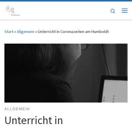
Zum Inhalt springen
Search
Me
Start
»
Allgemein
»
Unterricht in Coronazeiten am Humboldt
ALLGEMEIN
Unterricht in