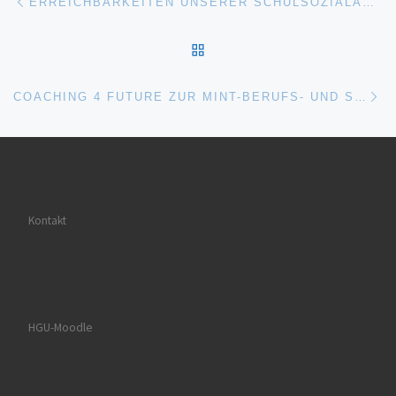
ERREICHBARKEITEN UNSERER SCHULSOZIALARBEITERINNEN
ZURÜCK ZUR BEITRAGSL
Nä
COACHING 4 FUTURE ZUR MINT-BERUFS- UND STUDIENORIENTIERUNG
Kontakt
HGU-Moodle