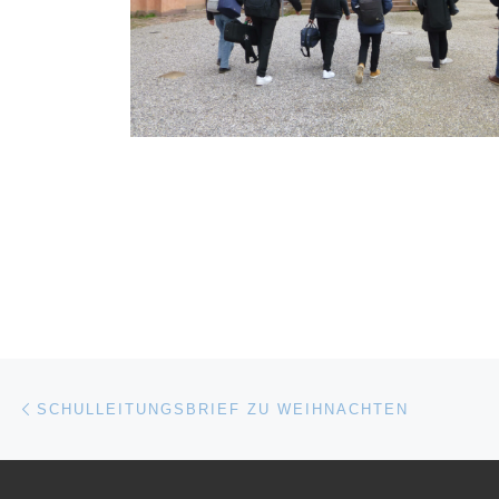
Beitragsnavigation
Vorheriger Beitrag
SCHULLEITUNGSBRIEF ZU WEIHNACHTEN