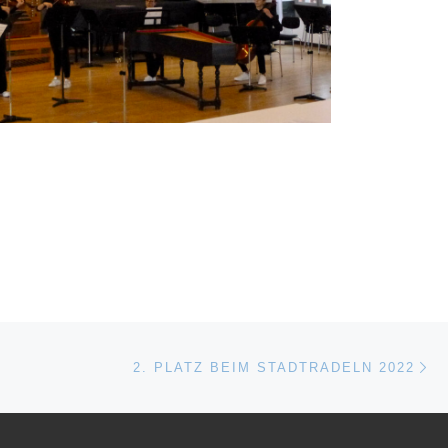
Nä
ISTE
2. PLATZ BEIM STADTRADELN 2022