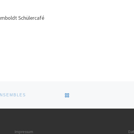
umboldt Schülercafé
ZURÜCK ZUR BEITRAGSL
ENSEMBLES
Impressum
Da