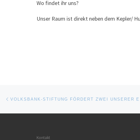
Wo findet ihr uns?
Unser Raum ist direkt neben dem Kepler/ H
Beitragsnavigation
Vorheriger Beitrag
VOLKSBANK-STIFTUNG FÖRDERT ZWEI UNSERER 
Kontakt