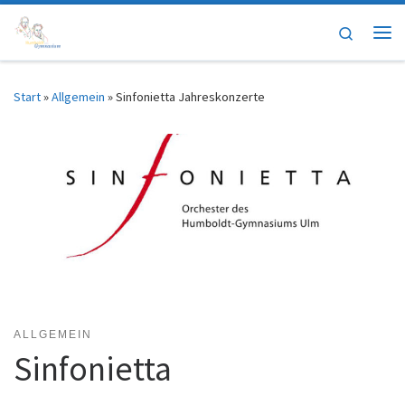
Zum Inhalt springen
Search
Me
Start
»
Allgemein
»
Sinfonietta Jahreskonzerte
ALLGEMEIN
Sinfonietta