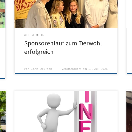
und ein Sponsorenlauf in der Friedrichsau wurde
geplant und dann im Frühsommer umgesetzt. Nun
haben wir eine sehr erfreuliche Nachricht […]
ALLGEMEIN
Sponsorenlauf zum Tierwohl
erfolgreich
von
Chris Deutsch
Veröffentlicht am
17. Juli 2024
Hier findet man die neuesten Informationen zum
überarbeiteten Bestellsystem: