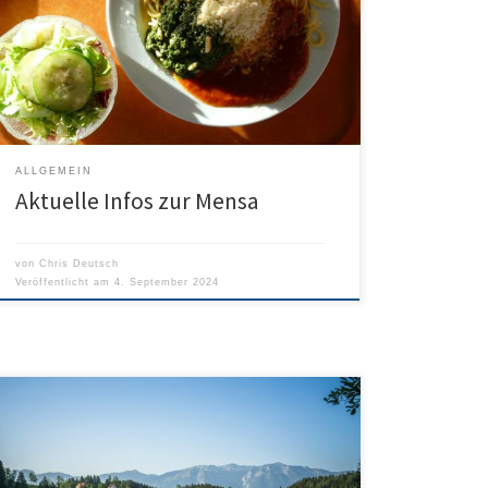
ALLGEMEIN
Aktuelle Infos zur Mensa
von
Chris Deutsch
Veröffentlicht am
4. September 2024
Wir wünschen der ganzen Humboldt-
Schulgemeinschaft nach diesem sehr vollen und