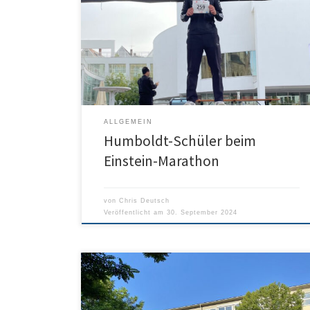
sensationellen Erfolg beim Ulmer Einstein-Marathon.
Mit einer Zeit von 3:56 Stunden wurde er in der
Altersklasse U20 Erstplatzierter! Bei den Einstein-
Läufen starteten fast 60 Schülerinnen und Schüler. Elisa
Abt (Klasse 7) wurde Erstplatzierte und Jakob Probst
(JS1) belegte mit dem 3. Platz ebenfalls eine […]
ALLGEMEIN
Humboldt-Schüler beim
Einstein-Marathon
von
Chris Deutsch
Veröffentlicht am
30. September 2024
Liebe Schulgemeinschaft, wir freuen uns, dass das
neue Schuljahr bald losgeht! Hier findet man den Brief