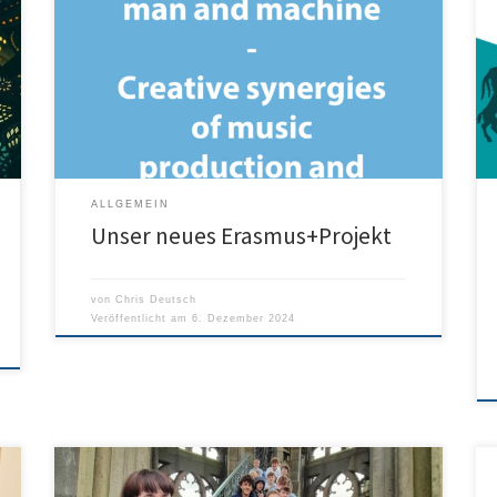
dem Thema „Harmonie zwischen Mensch und
Maschine: Kreative Synergien zwischen
Musikproduktion und Künstlicher Intelligenz“ mit
Schülerinnen und Schülern der JS 1 beschäftigt sich mit
den Chancen und Grenzen des Einsatzes von KI bei
der Songproduktion und im Unterricht allgemein. […]
ALLGEMEIN
Unser neues Erasmus+Projekt
von
Chris Deutsch
Veröffentlicht am
6. Dezember 2024
In diesem Schuljahr besuchten uns Schülerinnen und