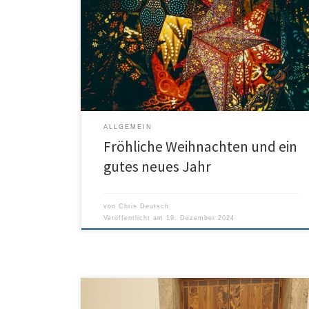
Liebe Schulgemeinschaft, liebe Freunde unserer
Schule, wir wünschen allen eine besinnliche und
schöne Weihnachtszeit und einen guten
Jahreswechsel! Hier findet man den Elternbrief von
Frau Hinsberger-Boguski:
ALLGEMEIN
Fröhliche Weihnachten und ein
gutes neues Jahr
von
Chris Deutsch
Veröffentlicht am
19. Dezember 2024