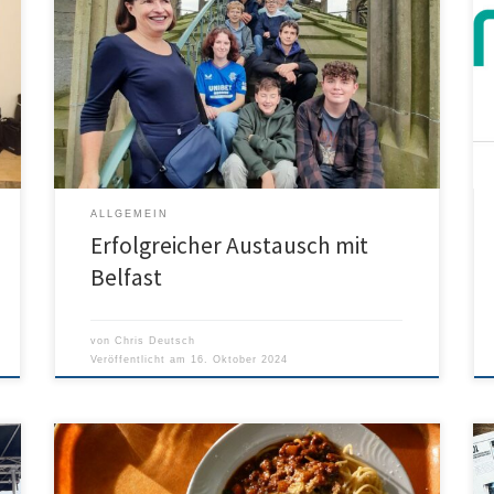
Schüler unserer Partnerschule aus Belfast. Der
Austausch war ein voller Erfolg, unsere Gäste aus
Nordirland haben unsere Schule, Ulm und die
Umgebung kennengelernt und sind nun wieder gut
zuhause angekommen. Wir freuen uns schon heute auf
weitere Austauschprogramme und unseren Besuch
beim Campbell-College! […]
ALLGEMEIN
Erfolgreicher Austausch mit
Belfast
von
Chris Deutsch
Veröffentlicht am
16. Oktober 2024