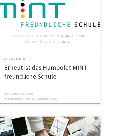
Auch im Schuljahr 2024 sind wir mit der Auszeichnung
„MINT-freundliche Schule“ bedacht worden. Mehr
Informationen findet man in der offiziellen
Pressemitteilung hier: Pressemitteilung MINT
ALLGEMEIN
Erneut ist das Humboldt MINT-
freundliche Schule
von
Chris Deutsch
Veröffentlicht am
14. Oktober 2024
Liebe Eltern, liebe Schülerinnen und Schüler, das
Ulmer Berufsinformationszentrum (BiZ) bietet im