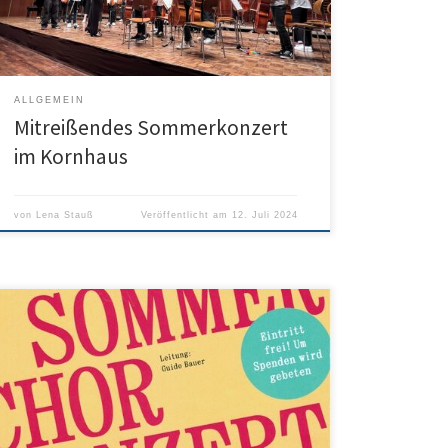
Ergebnisse präsentierten die Ensembles am 11.07.24
im […]
ALLGEMEIN
Mitreißendes Sommerkonzert
im Kornhaus
von
Lena Stauß
Veröffentlicht am
12. Juli 2024
Einladung zum Sommerkonzert der Chöre des
Humboldt-Gymnasiums. In der Pauluskirche Ulm gibt
es am Samstag, den 22. Juni 2024 um 19.30 Uhr ein
höchst abwechslungsreiches Programm von
Renaissance bis Moderne und von ernster Musik bis
Unterhaltungsmusik. Mit dabei sind die Singklassen des
HGU, Konzertchor, Kammerchor und Humboldt Extra-