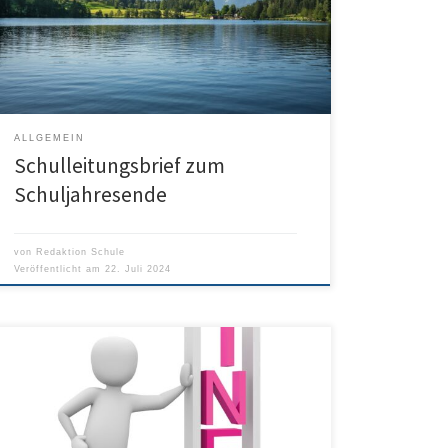
schönen Schuljahr richtig schöne Sommerferien! Hier
findet man den Schulleitungsbrief zum
Schuljahresende:
ALLGEMEIN
Schulleitungsbrief zum
Schuljahresende
von
Redaktion Schule
Veröffentlicht am
22. Juli 2024
Das Schuljahresende nähert sich in großen Schritten.
Der letzte Schultag soll wie folgt ablaufen: 1. Stunde –
unterrichtsfrei 2. und 3. Stunde – Klassenlehrerstunde