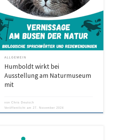
Redewendungen eröffnet. Im Rahmen unserer
Schulkooperation haben unsere beiden Kollegen
Lena Stauß und Christian Deutsch die Eröffnungsrede
zum Thema „Herkunft und Evolution von
Sprichwörtern, Redewendungen und geflügelten
Wörtern“ bei der Vernissage mit dem Titel „Am Busen
der […]
ALLGEMEIN
Humboldt wirkt bei
Ausstellung am Naturmuseum
mit
von
Chris Deutsch
Veröffentlicht am
27. November 2024