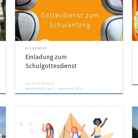
ALLGEMEIN
Einladung zum
Schulgottesdienst
von
Chris Deutsch
Veröffentlicht am
5. September 2024
Liebe Eltern unserer neuen Fünftklässlerinnen und