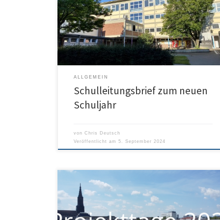
von Frau Hinsberger-Boguski zum Schuljahresbeginn.
Besondere Informationen für unsere neuen
Fünftklässler findet man unter https://humboldt-
ulm.de/informationen-zum-schulstart-unserer-neuen-
fuenftklaessler/.
ALLGEMEIN
Schulleitungsbrief zum neuen
Schuljahr
von
Chris Deutsch
Veröffentlicht am
5. September 2024
Das Humboldt-Filmteam hat als Projekt eine kurze