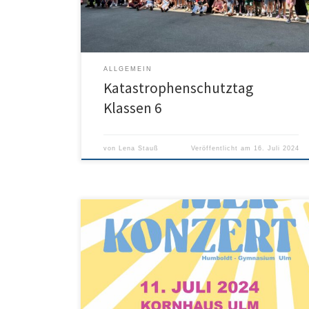
Klassenzimmer als auch praktisch draußen auf dem
Schulgelände allerlei Wissenswertes und […]
ALLGEMEIN
Katastrophenschutztag
Klassen 6
von
Lena Stauß
Veröffentlicht am
16. Juli 2024
Auch in diesem Jahr laden wir alle Musikbegeisterten
wieder zu unserem großen Sommerkonzert ein! Musik,
Sommer und eine entspannte Atmosphäre – wir
freuen uns auf alle Besucher!