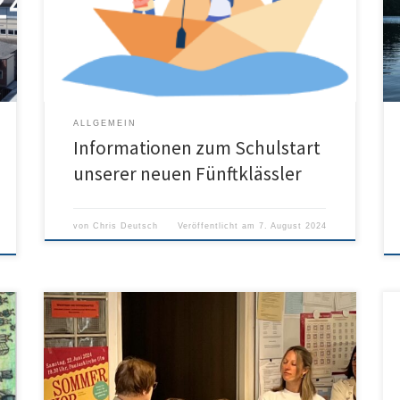
Fünftklässler, hier finden Sie die Informationen über
den Ablauf der ersten Schulwoche nach den Ferien:
ALLGEMEIN
Informationen zum Schulstart
unserer neuen Fünftklässler
von
Chris Deutsch
Veröffentlicht am
7. August 2024
Unsere Schülerinnen und Schüler der Klasen 5 hatten
nach der Behandlung des Themas „Massentierhaltung“
im Unterricht eine Idee: Geld sollte für den Tierschutz
gesammelt werden. Aus der Idee wurde Wirklichkeit