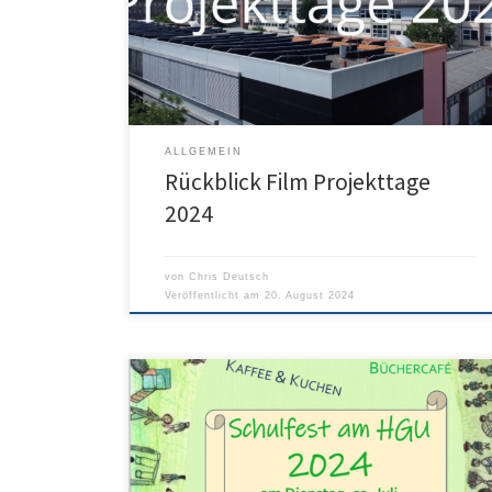
Doku über die Projekttage gedreht. Viel Spaß!
ALLGEMEIN
Rückblick Film Projekttage
2024
von
Chris Deutsch
Veröffentlicht am
20. August 2024