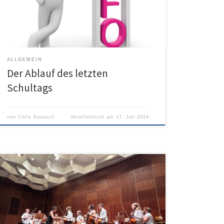
4. Stunde – Gemeinsames Schuljahresende auf dem B-
Hof 5. Stunde – Gesamtlehrerkonferenz
ALLGEMEIN
Der Ablauf des letzten
Schultags
von
Chris Deutsch
Veröffentlicht am
17. Juli 2024
Vom 08. bis 10.07.24 befanden sich die
„Streichboldte“ unter der Leitung von Frau Stei, der
Mittelstufenchor „4voices“ unter der Leitung von Herrn
Hermanutz sowie die Big Band unter der Leitung von
Herrn Schmid auf der jährlichen Probenfreizeit in
Weikersheim. Die dort entstandenen musikalischen