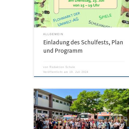
ALLGEMEIN
Einladung des Schulfests, Plan
und Programm
von
Redaktion Schule
Veröffentlicht am
19. Juli 2024
Am Montag, 15.07.24 fand der seit diesem Schuljahr
verpflichtende Katastrophenschutztag für unsere drei
Klassen 6 statt. Vier Ehrenamtliche von der Johanniter
Unfallhilfe sowie unsere hauseigenen Schulsanis
unterstützten uns hierbei und ermöglichten es uns
einen Vormittag lang, sowohl theoretisch im