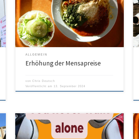
Leider müssen auch in diesem Jahr die Mensapreise
moderat steigen, da die Preise insgesamt angezogen
haben. Hier das Informationsschreiben der Stadt:
ALLGEMEIN
Erhöhung der Mensapreise
von
Chris Deutsch
Veröffentlicht am
13. September 2024