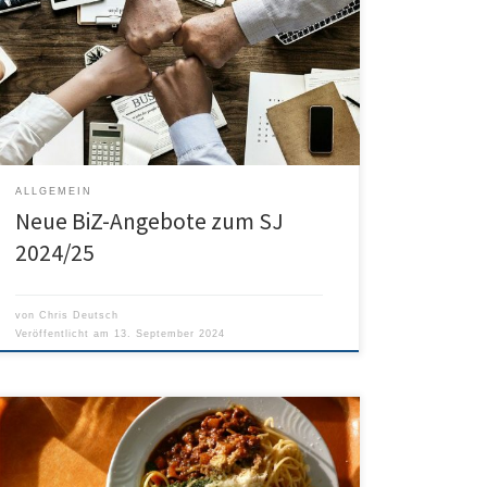
neuen Schuljahr wieder interessante
Informationsveranstaltungen in Präsenz- und Online-
Form zu verschiedenen Ausbildungs- und
Studienberufen an. Zur Bewerbungsphase gibt es
außerdem die Angebote „Modern bewerben“ und „
Fit fürs Vorstellungsgespräch“ für Schüler/-innen und
ganze Schulklassen. In den beigefügten Anlagen […]
ALLGEMEIN
Neue BiZ-Angebote zum SJ
2024/25
von
Chris Deutsch
Veröffentlicht am
13. September 2024