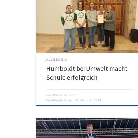
Unsere Umwelt-AG hat für ihr Engagement beim
Projekt „Umwelt macht Schule“ dafür gesorgt, dass
das Humboldt bei der Prämienvergabe für die
erreichte Punktzahl von 90 Punkten eine Prämie von
830 Euro erhalten hat! Impressionen von der
Preisvergabe durch den Schirmherr des Projekts,
Oberbürgermeister Martin Ansbacher, gibt’s hier:
ALLGEMEIN
Humboldt bei Umwelt macht
Schule erfolgreich
von
Chris Deutsch
Veröffentlicht am
16. Oktober 2024
Wir beglückwünschen Matteo Höhe zu seinem