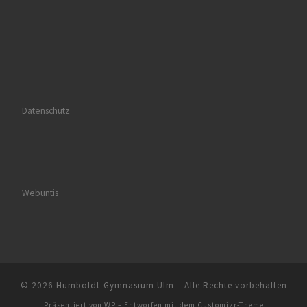
Datenschutz
Webuntis
© 2026
Humboldt-Gymnasium Ulm
– Alle Rechte vorbehalten
Präsentiert von
WP
– Entworfen mit dem
Customizr-Theme