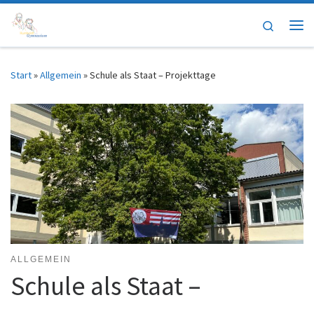
Zum Inhalt springen
Search
Me
Start
»
Allgemein
»
Schule als Staat – Projekttage
ALLGEMEIN
Schule als Staat –