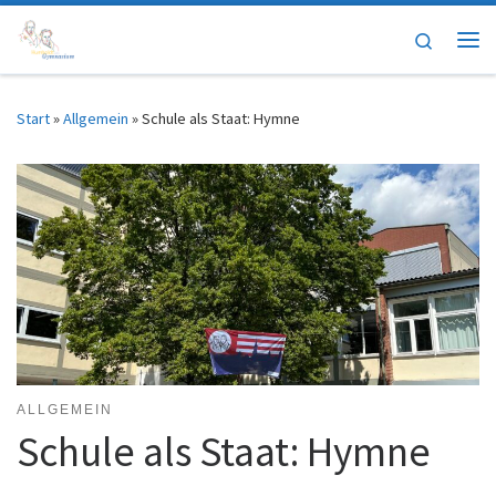
Zum Inhalt springen
Search
Me
Start
»
Allgemein
»
Schule als Staat: Hymne
ALLGEMEIN
Schule als Staat: Hymne