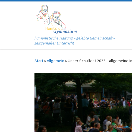
Zum Inhalt springen
humanistische Haltung – gelebte Gemeinschaft –
zeitgemäßer Unterricht
Start
»
Allgemein
»
Unser Schulfest 2022 – allgemeine I