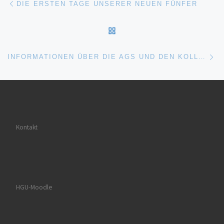
DIE ERSTEN TAGE UNSERER NEUEN FÜNFER
ZURÜCK ZUR BEITRAGSL
Nä
INFORMATIONEN ÜBER DIE AGS UND DEN KOLLEGENAUSFLUG
Kontakt
HGU-Moodle