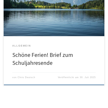
Liebe Schulgemeinschaft, wir wünschen allen erholsame und
schöne Sommerferien! Hier kommt Brief zum Schuljahresende von
Frau Hinsberger-Boguski:
ALLGEMEIN
Schöne Ferien! Brief zum
Schuljahresende
von
Chris Deutsch
Veröffentlicht am
30. Juli 2025