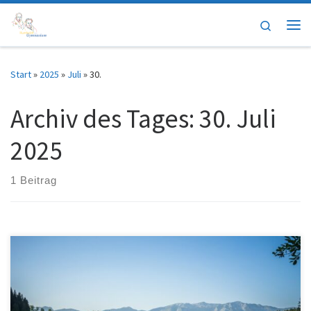
Zum Inhalt springen
Search
Me
Start
»
2025
»
Juli
»
30.
Archiv des Tages:
30. Juli
2025
1 Beitrag