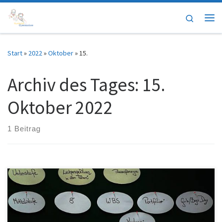
Zum Inhalt springen
Search
Me
Start
»
2022
»
Oktober
»
15.
Archiv des Tages:
15.
Oktober 2022
1 Beitrag
In unseren 10. Klassen wird im Rahmen unserer Berufsorientierung