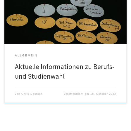
auch immer eine Information der Eltern durchgeführt. Hier finden
Sie die Präsentation zum Download als PDF. Vielen Dank an dieser
Stelle an Frau Reepschläger für die tolle Unterstützung in diesem
Bereich!
ALLGEMEIN
Aktuelle Informationen zu Berufs-
und Studienwahl
von
Chris Deutsch
Veröffentlicht am
15. Oktober 2022