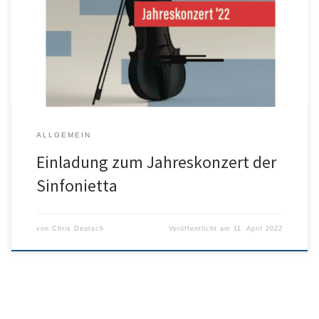
und alle Musikliebhaber zu den diesjährigen Jahreskonzerten der
Sinfonietta ein. Diese finden am Sonntag, den 22.05. um 18:00 Uhr
im Ulmer Kornhaus und am Dienstag, den 24.05. in der Stadtkirche
in Giengen statt. Wir freuen uns auf zwei Abende voller Freude […]
ALLGEMEIN
Einladung zum Jahreskonzert der
Sinfonietta
von
Chris Deutsch
Veröffentlicht am
11. April 2022