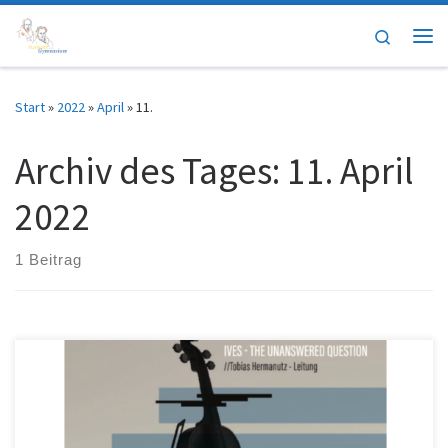
Zum Inhalt springen
Search
Me
Start
»
2022
»
April
»
11.
Archiv des Tages:
11. April
2022
1 Beitrag
Endlich ist es wieder soweit! Wir laden unsere Schulgemeinschaft