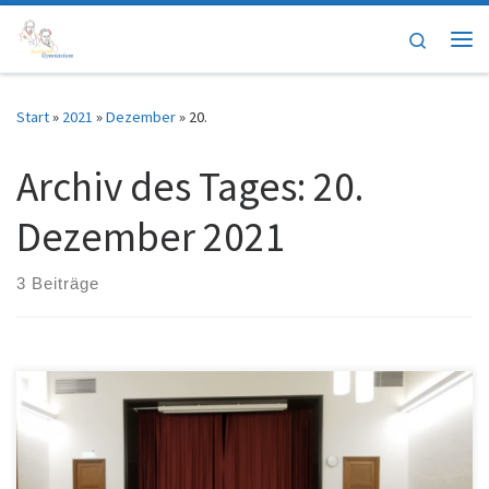
Zum Inhalt springen
Search
Me
Start
»
2021
»
Dezember
»
20.
Archiv des Tages:
20.
Dezember 2021
3 Beiträge
Unser Abiturjahrgang 2022 hat in Eigenregie ein Benefizkonzert
auf die Beine gestellt. Wie bei so vielen kulturellen