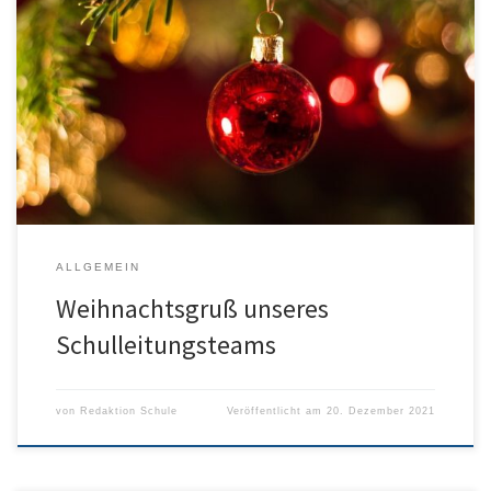
Wenn Weihnachten näher kommt, dann wird es heller in unserem
Leben und die weihnachtliche Erwartung, sie ist wie schöne
Musik. (Rainer Kaune) Liebe Schülerinnen und Schüler, liebe
Kolleginnen und Kollegen, liebe Eltern, liebe Schulgemeinschaft,
die Weihnachtsferien stehen vor der Tür und wir dürfen uns alle
trotz der Coronakrise auf einige […]
ALLGEMEIN
Weihnachtsgruß unseres
Schulleitungsteams
von
Redaktion Schule
Veröffentlicht am
20. Dezember 2021