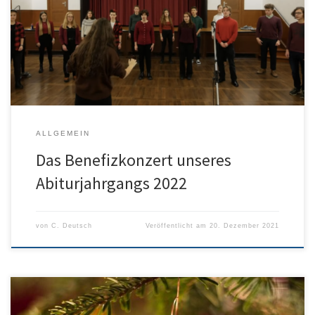
Veranstaltungen musste dann ohne Publikum gespielt werden –
um aber dennoch unsere Schulgemeinschaft und alle
Musikbegeisterten daran teilhaben zu lassen, wurde das Konzert
aufgezeichnet. Viel Vergnügen!
ALLGEMEIN
Das Benefizkonzert unseres
Abiturjahrgangs 2022
von
C. Deutsch
Veröffentlicht am
20. Dezember 2021